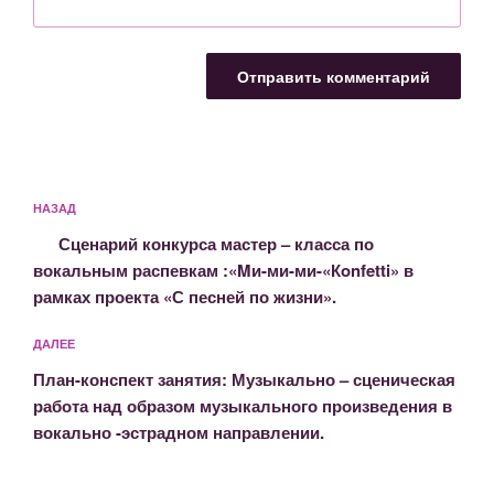
Навигация
Предыдущая
НАЗАД
по
запись:
записям
Сценарий конкурса мастер – класса по
вокальным распевкам :«Mи-ми-ми-«Кonfetti» в
рамках проекта «С песней по жизни».
Следующая
ДАЛЕЕ
запись
План-конспект занятия: Музыкально – сценическая
работа над образом музыкального произведения в
вокально -эстрадном направлении.