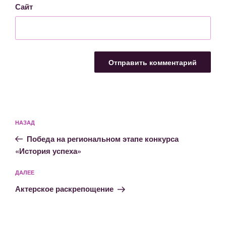
Сайт
Навигация
Предыдущая
НАЗАД
по
запись:
записям
Победа на региональном этапе конкурса
«История успеха»
Следующая
ДАЛЕЕ
запись
Актерское раскрепощение