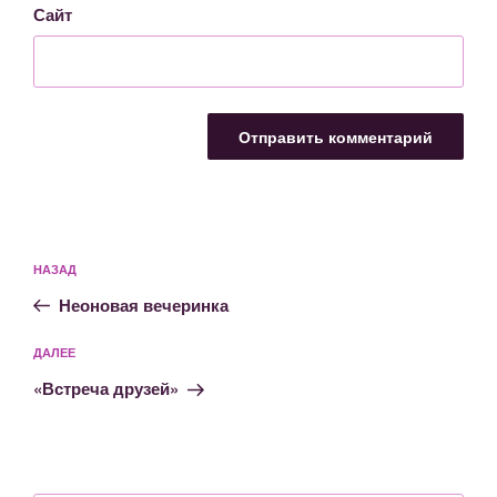
Сайт
Навигация
Предыдущая
НАЗАД
по
запись:
записям
Неоновая вечеринка
Следующая
ДАЛЕЕ
запись
«Встреча друзей»