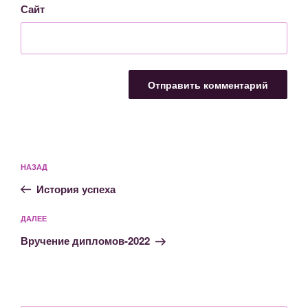
Сайт
Навигация
Предыдущая
НАЗАД
по
запись:
записям
История успеха
Следующая
ДАЛЕЕ
запись
Вручение дипломов-2022