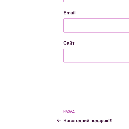
Email
Сайт
Навигация
Предыдущая
НАЗАД
по
запись:
Новогодний подарок!!!
записям