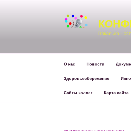
Перейти
к
содержимому
КОНФ
Вокально – эс
О нас
Новости
Докум
Здоровьесбережение
Инно
Сайты коллег
Карта сайта
ОПУБЛИКОВАНО
02.01.2020
АВТОР:
ЕЛЕНА ПОТЕХИНА