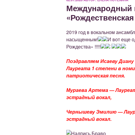
Международный 
«Рождественская З
2019 год в вокальном ансамб
насыщенным!
И вот еще о
Рождества» !!!!!
Поздравляем Исаеву Диану
Лауреата 1 степени в номи
патриотическая песня.
Мураева Артема — Лауреат
эстрадный вокал,
Чернышеву Эмилию — Лаур
эстрадный вокал.