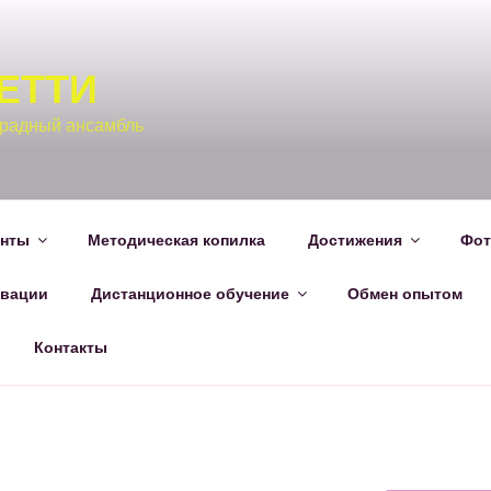
ЕТТИ
традный ансамбль
енты
Методическая копилка
Достижения
Фот
вации
Дистанционное обучение
Обмен опытом
Контакты