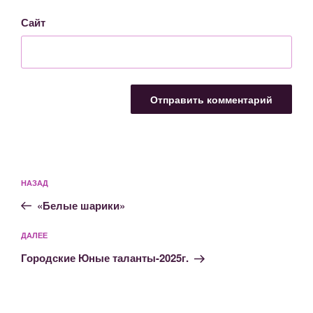
Сайт
Навигация
Предыдущая
НАЗАД
по
запись:
записям
«Белые шарики»
Следующая
ДАЛЕЕ
запись
Городские Юные таланты-2025г.