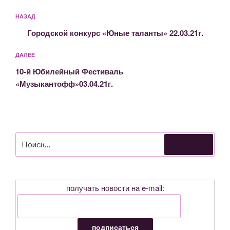
Навигация
Предыдущая
НАЗАД
по
запись:
записям
Городской конкурс «Юные таланты» 22.03.21г.
Следующая
ДАЛЕЕ
запись
10-й Юбилейный Фестиваль
«Музыкантофф»03.04.21г.
Искать:
Поиск
получать новости на e-mail: