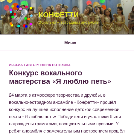
Перейти
к
КОНФЕТТИ
содержимому
Вокально – эстрадный ансамбль
Меню
ОПУБЛИКОВАНО
25.03.2021
АВТОР:
ЕЛЕНА ПОТЕХИНА
Конкурс вокального
мастерства «Я люблю петь»
24 марта в атмосфере творчества и дружбы, в
вокально-эстрадном ансамбле «Конфетти» прошёл
конкурс на лучшее исполнение детской современной
песни «Я люблю петь» Победители и участники были
награждены грамотами, поощрительными призами. У
ребят ансамбля с замечательным настроением прошёл