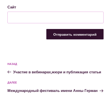
Сайт
Навигация
Предыдущая
НАЗАД
по
запись:
записям
Участие в вебинарах,жюри и публикация статьи
Следующая
ДАЛЕЕ
запись
Международный фестиваль имени Анны Герман