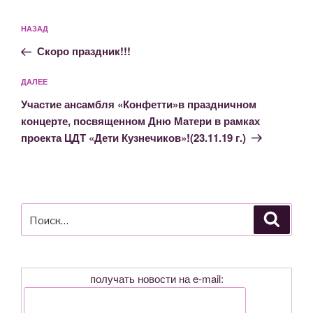
Навигация
Предыдущая
НАЗАД
по
запись:
записям
Скоро праздник!!!
Следующая
ДАЛЕЕ
запись
Участие ансамбля «Конфетти»в праздничном
концерте, посвященном Дню Матери в рамках
проекта ЦДТ «Дети Кузнечиков»!(23.11.19 г.)
Искать:
Поиск
получать новости на e-mail: