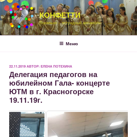
Перейти
к
КОНФЕТТИ
содержимому
Вокально – эстрадный ансамбль
Меню
ОПУБЛИКОВАНО
22.11.2019
АВТОР:
ЕЛЕНА ПОТЕХИНА
Делегация педагогов на
юбилейном Гала- концерте
ЮТМ в г. Красногорске
19.11.19г.